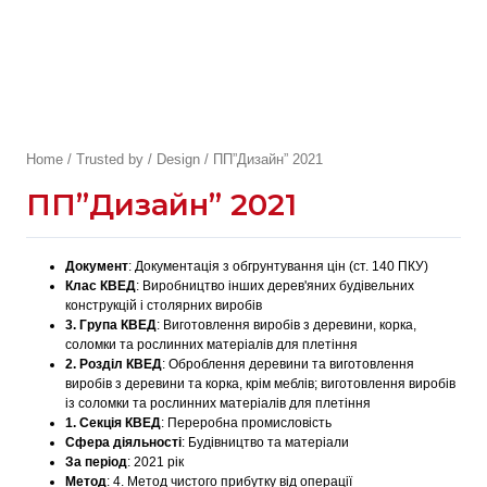
Home
/
Trusted by
/
Design
/ ПП”Дизайн” 2021
ПП”Дизайн” 2021
Документ
:
Документація з обгрунтування цін (ст. 140 ПКУ)
Клас КВЕД
:
Виробництво інших дерев'яних будівельних
конструкцій і столярних виробів
3. Група КВЕД
:
Виготовлення виробів з деревини, корка,
соломки та рослинних матеріалів для плетіння
2. Розділ КВЕД
:
Оброблення деревини та виготовлення
виробів з деревини та корка, крім меблів; виготовлення виробів
із соломки та рослинних матеріалів для плетіння
1. Секція КВЕД
:
Переробна промисловість
Сфера діяльності
:
Будівництво та матеріали
За період
:
2021 рік
Метод
:
4. Метод чистого прибутку від операції