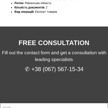
Регіон
:
Рівненська область
Кількість документів
:
2
Вид операцій
:
Експорт товарів
FREE CONSULTATION
Fill out the contact form and get a consultation with
leading specialists
✆ +38 (067) 567-15-34
Ф