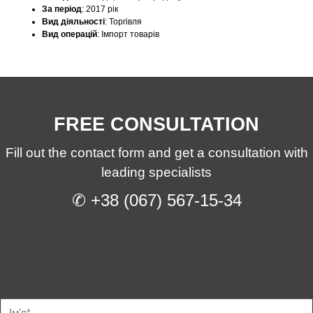
За період
:
2017 рік
Вид діяльності
:
Торгівля
Вид операцій
:
Імпорт товарів
FREE CONSULTATION
Fill out the contact form and get a consultation with
leading specialists
✆ +38 (067) 567-15-34
Ф