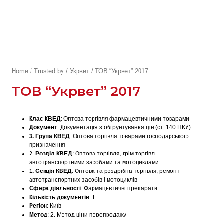
Home
/
Trusted by
/
Укрвет
/ ТОВ “Укрвет” 2017
ТОВ “Укрвет” 2017
Клас КВЕД
:
Оптова торгівля фармацевтичними товарами
Документ
:
Документація з обгрунтування цін (ст. 140 ПКУ)
3. Група КВЕД
:
Оптова торгівля товарами господарського
призначення
2. Розділ КВЕД
:
Оптова торгівля, крім торгівлі
автотранспортними засобами та мотоциклами
1. Секція КВЕД
:
Оптова та роздрібна торгівля; ремонт
автотранспортних засобів і мотоциклів
Сфера діяльності
:
Фармацевтичні препарати
Кількість документів
:
1
Регіон
:
Київ
Метод
:
2. Метод ціни перепродажу