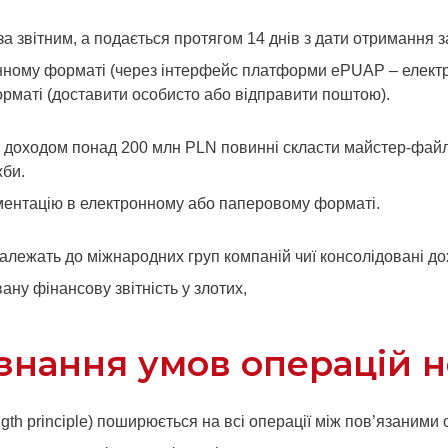
за звітним, а подається протягом 14 днів з дати отримання 
ному форматі (через інтерфейс платформи ePUAP – електро
орматі (доставити особисто або відправити поштою).
доходом понад 200 млн PLN повинні скласти майстер-файл до
жби.
ументацію в електронному або паперовому форматі.
алежать до міжнародних груп компаній чиї консолідовані д
вану фінансову звітність у злотих,
изнання умов операцій
th principle) поширюється на всі операції між пов’язаними о