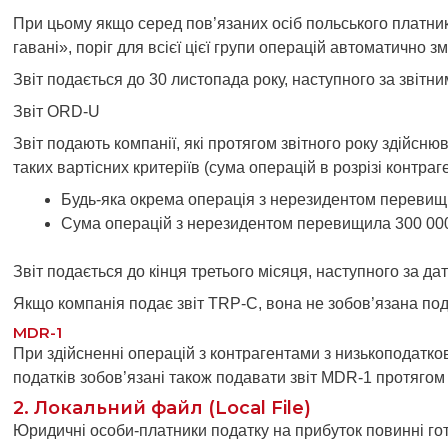
При цьому якщо серед пов’язаних осіб польського платник
гавані», поріг для всієї цієї групи операцій автоматично 
Звіт подається до 30 листопада року, наступного за звітни
Звіт ORD-U
Звіт подають компанії, які протягом звітного року здійсн
таких вартісних критеріїв (сума операцій в розрізі контраге
Будь-яка окрема операція з нерезидентом перевищ
Сума операцій з нерезидентом перевищила 300 000 є
Звіт подається до кінця третього місяця, наступного за да
Якщо компанія подає звіт TRP-C, вона не зобов’язана под
MDR-1
При здійсненні операцій з контрагентами з низькоподатко
податків зобов’язані також подавати звіт MDR-1 протягом 3
2. Локальний файл (Local File)
Юридичні особи-платники податку на прибуток повинні гот