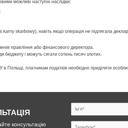
овими можливі наступні наслідки:
;
 karny skarbowy), навіть якщо операція не підлягала дек
енів правління або фінансового директора.
и бюджету і можуть сягати сотень тисяч злотих.
ЦУ в Польщі, платникам податків необхідно приділяти особл
Ф
ЬТАЦІЯ
И
О
айте консультацію
Т