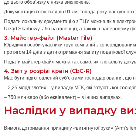
до цього обов’язку є низка виключень.
Документація готується до 01 листопада року, наступного 
Подати локальну документацію з ТЦУ можна як в електрон
Urząd Skarbowy, або на флешці), а також в паперовому ф
3. Майстер-файл (Master File)
Юридичні особи-учасники груп компаній з консолідованим 
протягом 14 днів з дати отримання запиту податкової слу
Подати майстер-файл можна так само, як і локальну док
4. Звіт у розрізі країн (CbC-R)
Має бути підготовлений суб’єктами господарювання, що н
– 3,25 млрд злотих – у випадку МГК, які готують консолідо
– 750 млн євро (або еквівалент) – в інших випадках.
Наслідки у випадку в
Вимога дотримання принципу «витягнутої руки» (Arm’s leng