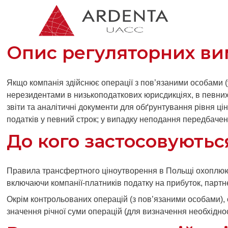
Перейти
до
вмісту
Опис регуляторних ви
Якщо компанія здійснює операції з пов’язаними особами (у
нерезидентами в низькоподаткових юрисдикціях, в певних 
звіти та аналітичні документи для обґрунтування рівня цін
податків у певний строк; у випадку неподання передбачен
До кого застосовуютьс
Правила трансфертного ціноутворення в Польщі охоплюють
включаючи компанії-платників податку на прибуток, партне
Окрім контрольованих операцій (з пов’язаними особами), 
значення річної суми операцій (для визначення необхіднос