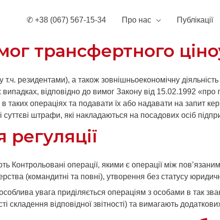
✆ +38 (067) 567-15-34
Про нас
Публікації
мог трансфертного ціно
 т.ч. резидентами), а також зовнішньоекономічну діяльність 
випадках, відповідно до вимог Закону від 15.02.1992 «про 
 в таких операціях та подавати їх або надавати на запит кер
і суттєві штрафи, які накладаються на посадових осіб підп
я регуляції
 Контрольовані операції, якими є операції між пов’язаними
рства (командитні та повні), утворення без статусу юридичн
особлива увага приділяється операціям з особами в так зва
ті складення відповідної звітності) та вимагають додаткови