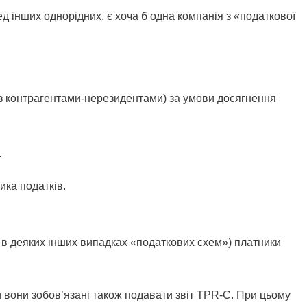
д інших однорідних, є хоча б одна компанія з «податкової
ії з контрагентами-нерезидентами) за умови досягнення
.
ика податків.
і в деяких інших випадках «податкових схем») платники
.
 вони зобов’язані також подавати звіт TPR-C. При цьому