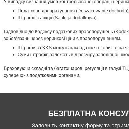
У випадку визнання умов контрольованої операції неринк
Податкове донарахування (Doszacowanie dochodu)
Штрафні санкції (Sankcja dodatkowa).
Відповідно до Кодексу податкових правопорушень (Kodeks
зобов’язань через неринкові ціни є правопорушенням.
Штрафи за KKS можуть накладатися особисто на чл
Суми штрафів залежать від розміру заподіяної шкод
Враховуючи складні та багатошарові регуляції в галузі Т
суперечок з податковими органами.
БЕЗПЛАТНА КОНСУЛ
Заповніть контактну форму та отрим