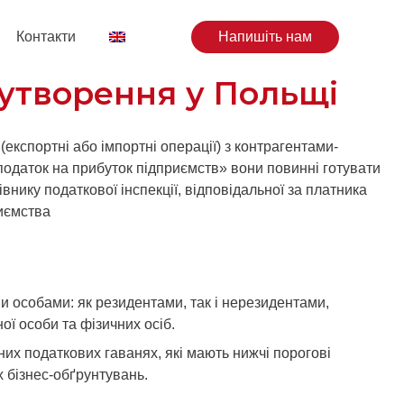
Контакти
Напишіть нам
утворення у Польщі
(експортні або імпортні операції) з контрагентами-
податок на прибуток підприємств» вони повинні готувати
івнику податкової інспекції, відповідальної за платника
риємства
 особами: як резидентами, так і нерезидентами,
ої особи та фізичних осіб.
них податкових гаванях, які мають нижчі порогові
х бізнес-обґрунтувань.