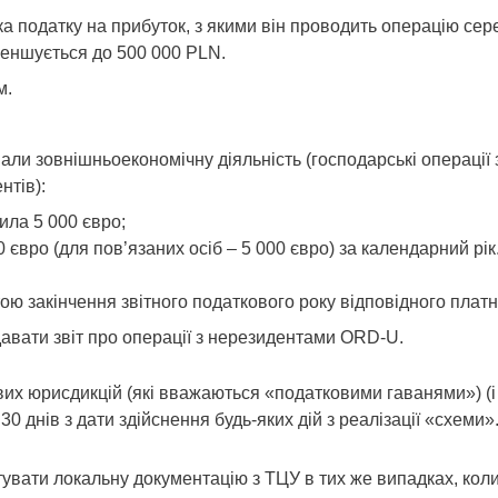
а податку на прибуток, з якими він проводить операцію сере
зменшується до 500 000 PLN.
м.
ювали зовнішньоекономічну діяльність (господарські операц
нтів):
ила 5 000 євро;
вро (для пов’язаних осіб – 5 000 євро) за календарний рік
тою закінчення звітного податкового року відповідного платн
авати звіт про операції з нерезидентами ORD-U.
вих юрисдикцій (які вважаються «податковими гаванями») (
0 днів з дати здійснення будь-яких дій з реалізації «схеми»
увати локальну документацію з ТЦУ в тих же випадках, коли